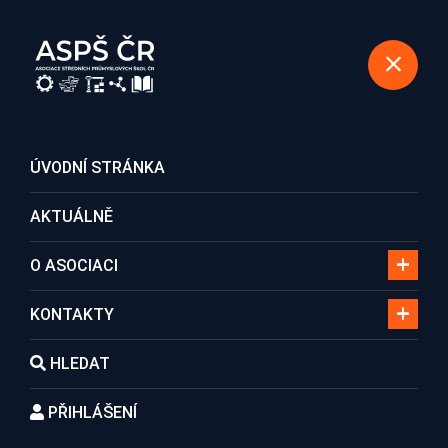
REGISTRACE DO ASOCIACE
ÚVODNÍ STRÁNKA
AKTUÁLNĚ
Aktuálně
O ASOCIACI
KONTAKTY
Domů
Aktuálně
HLEDAT
PŘIHLÁŠENÍ