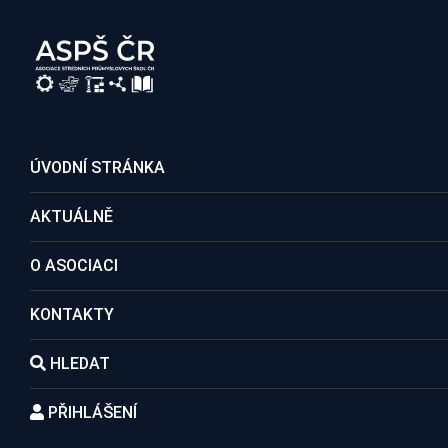
REGISTRACE DO ASOCIACE
ÚVODNÍ STRÁNKA
AKTUÁLNĚ
Členské školy
O ASOCIACI
KONTAKTY
Domů
Kontakty
Členské školy
Střední ško
HLEDAT
PŘIHLÁŠENÍ