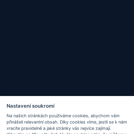
Ing. Pavel Zubek
Člen dozorčí rady
PaedDr. Zdeňka Klečková
Nastavení soukromí
Na našich stránkách používáme cookies, abychom vám
Člen dozorčí rady
přinášeli relevantní obsah. Díky cookies víme, jestli se k nám
vracíte pravidelně a jaké stránky vás nejvíce zajímají.