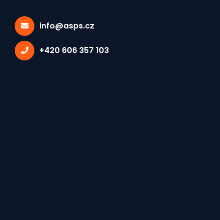
Vedení
info@asps.cz
+420 606 357 103
PaedDr. Tomáš Hlaváč
Předseda
PhDr. Silvie Pernicová