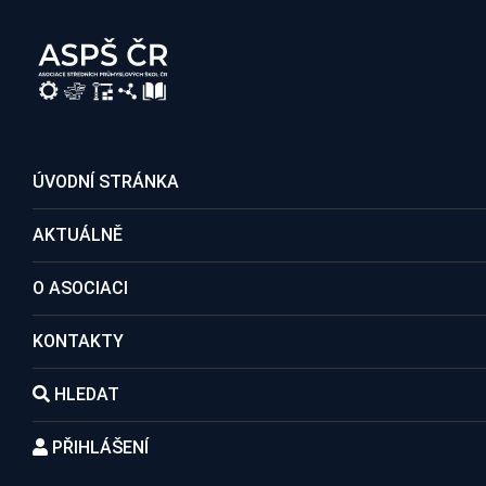
REGISTRACE DO ASOCIACE
ÚVODNÍ STRÁNKA
AKTUÁLNĚ
Členské školy
O ASOCIACI
KONTAKTY
Domů
Kontakty
Členské školy
Střední škol
HLEDAT
PŘIHLÁŠENÍ