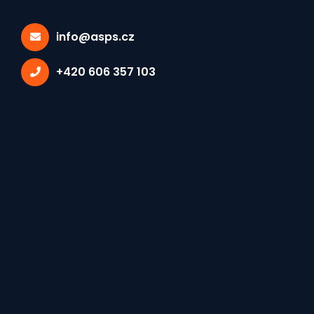
info@asps.cz
+420 606 357 103
Vybrané tagy:
PROHLÁŠENÍ
×
Prohlášení Unie školských
asociací CZESHA k novele
školského zákona č.
561/2004 Sb. týkající se
změny podmínek přijímání