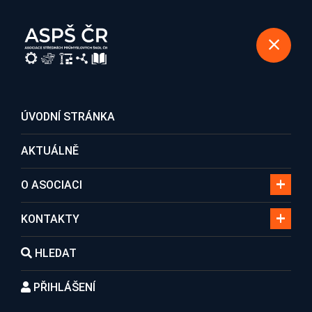
REGISTRACE DO ASOCIACE
ÚVODNÍ STRÁNKA
AKTUÁLNĚ
Aktuálně
O ASOCIACI
KONTAKTY
Domů
Aktuálně
HLEDAT
PŘIHLÁŠENÍ