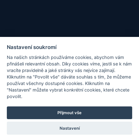
Tagy
Nastavení soukromí
Na našich stránkách používáme cookies, abychom vám
přinášeli relevantní obsah. Díky cookies víme, jestli se k nám
PROHLÁŠENÍ
vracíte pravidelně a jaké stránky vás nejvíce zajímají.
Kliknutím na "Povolit vše" dáváte souhlas s tím, že můžeme
používat všechny dostupné cookies. Kliknutím na
"Nastavení" můžete vybrat konkrétní cookies, které chcete
povolit.
Tato stránka je chráněna službou reCAPTCHA a platí
Zásady
Přijmout vše
ochrany osobních údajů
a
Smluvní podmínky
společnosti Google.
Nastavení
© 2025