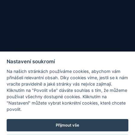
2
JEDNÁNÍ SEKCÍ
Sekce
Nastavení soukromí
Na našich stránkách používáme cookies, abychom vám
přinášeli relevantní obsah. Díky cookies víme, jestli se k nám
2
ELEKTROTECHNIKY A INFORMATIKY
vracíte pravidelně a jaké stránky vás nejvíce zajímají.
Kliknutím na "Povolit vše" dáváte souhlas s tím, že můžeme
používat všechny dostupné cookies. Kliknutím na
"Nastavení" můžete vybrat konkrétní cookies, které chcete
povolit.
Tato stránka je chráněna službou reCAPTCHA a platí
Zásady
Přijmout vše
ochrany osobních údajů
a
Smluvní podmínky
společnosti Google.