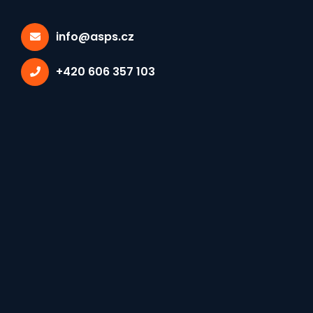
info@asps.cz
+420 606 357 103
Vybrané tagy:
ELEKTROTECHNIKY A INFORMATIKY
×
Zápis z jednání
elektrotechnické sekce
Asociace středních
průmyslových škol ČR