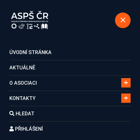
REGISTRACE DO ASOCIACE
ÚVODNÍ STRÁNKA
AKTUÁLNĚ
Hledání
O ASOCIACI
KONTAKTY
Domů
Hledání
HLEDAT
PŘIHLÁŠENÍ